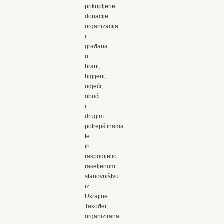
prikupljene
donacije
organizacija
i
građana
u
hrani,
higijeni,
odjeći,
obući
i
drugim
potrepštinama
te
ih
raspodijelio
raseljenom
stanovništvu
iz
Ukrajine.
Također,
organizirana