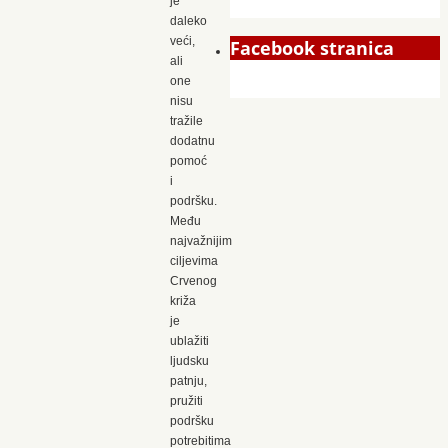
je
daleko
veći,
Facebook stranica
ali
one
nisu
tražile
dodatnu
pomoć
i
podršku.
Među
najvažnijim
ciljevima
Crvenog
križa
je
ublažiti
ljudsku
patnju,
pružiti
podršku
potrebitima