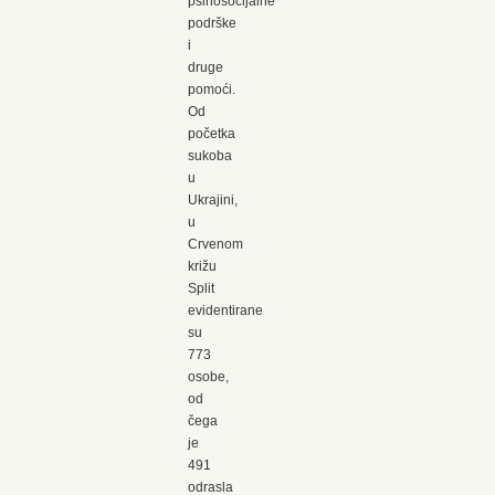
psihosocijalne
podrške
i
druge
pomoći.
Od
početka
sukoba
u
Ukrajini,
u
Crvenom
križu
Split
evidentirane
su
773
osobe,
od
čega
je
491
odrasla