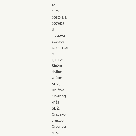
za
njim
postojala
potreba.
U
njegovu
sastavu
zajednički
su
djelovali
Stožer
civilne
zaštite
SDŽ,
Društvo
Crvenog
križa
SDŽ,
Gradsko
društvo
Crvenog
križa