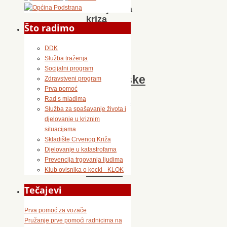
Ukrajinska
kriza
Što radimo
Godina
dana
DDK
od
Služba traženja
početka
Socijalni program
Ukrajinske
Zdravstveni program
krize:
Prva pomoć
pružena
Rad s mladima
pomoć
Služba za spašavanje života i
tisuću
djelovanje u kriznim
ljudi
situacijama
u
Skladište Crvenog Križa
Splitu
Djelovanje u katastrofama
i
Prevencija trgovanja ljudima
okolici
Klub ovisnika o kocki - KLOK
Tečajevi
24.
Prva pomoć za vozače
veljače
Pružanje prve pomoći radnicima na
2023.