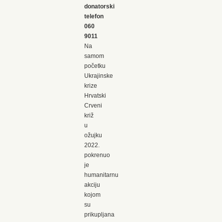
donatorski
telefon
060
9011
Na
samom
početku
Ukrajinske
krize
Hrvatski
Crveni
križ
u
ožujku
2022.
pokrenuo
je
humanitarnu
akciju
kojom
su
prikupljana