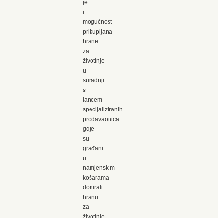
je
i
mogućnost
prikupljana
hrane
za
životinje
u
suradnji
s
lancem
specijaliziranih
prodavaonica
gdje
su
građani
u
namjenskim
košarama
donirali
hranu
za
životinje