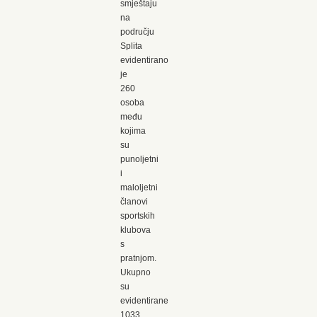
smještaju
na
području
Splita
evidentirano
je
260
osoba
među
kojima
su
punoljetni
i
maloljetni
članovi
sportskih
klubova
s
pratnjom.
Ukupno
su
evidentirane
1033