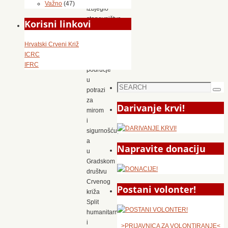
Važno
(47)
izbjeglo
stanovništvo
Korisni linkovi
dolazilo
je
Hrvatski Crveni Križ
na
ICRC
naše
IFRC
područje
u
Search
potrazi
Sea
for:
za
Darivanje krvi!
mirom
i
sigurnošću,
a
Napravite donaciju
u
Gradskom
društvu
Crvenog
Postani volonter!
križa
Split
humanitarnu
i
>PRIJAVNICA ZA VOLONTIRANJE<