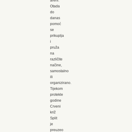
areni.
Otada
do
danas
pomoć
se
prikuplja
i
pruža
na
različite
načine,
samostalno
ili
organizirano.
Tijekom
protekle
godine
Crveni
križ
Split
je
preuzeo