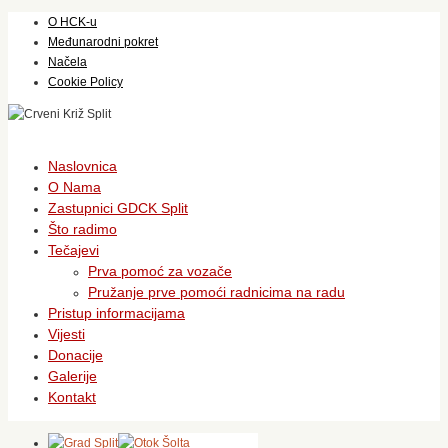
O HCK-u
Međunarodni pokret
Načela
Cookie Policy
Skip
Naslovnica
to
O Nama
content
Zastupnici GDCK Split
Što radimo
Tečajevi
Prva pomoć za vozače
Pružanje prve pomoći radnicima na radu
Pristup informacijama
Vijesti
Donacije
Galerije
Kontakt
Oznaka: