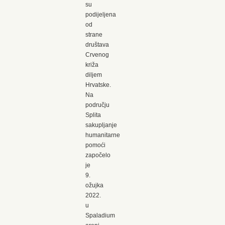
su
podijeljena
od
strane
društava
Crvenog
križa
diljem
Hrvatske.
Na
području
Splita
sakupljanje
humanitarne
pomoći
započelo
je
9.
ožujka
2022.
u
Spaladium