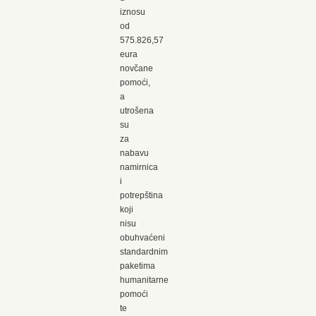
iznosu
od
575.826,57
eura
novčane
pomoći,
a
utrošena
su
za
nabavu
namirnica
i
potrepština
koji
nisu
obuhvaćeni
standardnim
paketima
humanitarne
pomoći
te