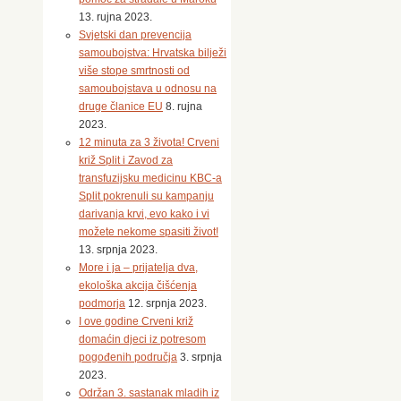
je
13. rujna 2023.
dio
Svjetski dan prevencija
raseljenog
samoubojstva: Hrvatska bilježi
stanovništva
više stope smrtnosti od
utočište
samoubojstava u odnosu na
potražilo
druge članice EU
8. rujna
na
2023.
području
12 minuta za 3 života! Crveni
Republike
križ Split i Zavod za
Hrvatske,
transfuzijsku medicinu KBC-a
a
Split pokrenuli su kampanju
jedan
darivanja krvi, evo kako i vi
dio
možete nekome spasiti život!
njih
13. srpnja 2023.
u
More i ja – prijatelja dva,
protekloj
ekološka akcija čišćenja
godini
podmorja
12. srpnja 2023.
boravio
I ove godine Crveni križ
je
domaćin djeci iz potresom
ili
pogođenih područja
3. srpnja
još
2023.
uvijek
Održan 3. sastanak mladih iz