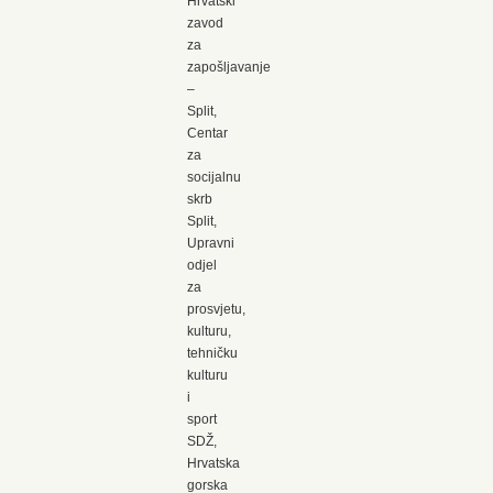
Hrvatski
zavod
za
zapošljavanje
–
Split,
Centar
za
socijalnu
skrb
Split,
Upravni
odjel
za
prosvjetu,
kulturu,
tehničku
kulturu
i
sport
SDŽ,
Hrvatska
gorska