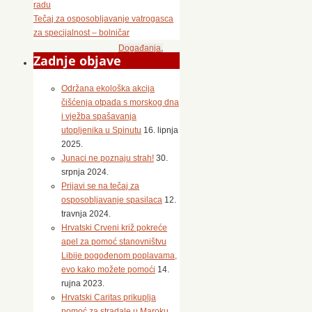
radu
24.
Tečaj za osposobljavanje vatrogasca
veljače
za specijalnost – bolničar
2023.
Događanja
,
Zadnje objave
Važno
24.
Održana ekološka akcija
veljače
čišćenja otpada s morskog dna
navršava
i vježba spašavanja
se
utopljenika u Spinutu
16. lipnja
godina
2025.
dana
Junaci ne poznaju strah!
30.
od
srpnja 2024.
početka
Prijavi se na tečaj za
ratne
osposobljavanje spasilaca
12.
agresije
travnja 2024.
na
Hrvatski Crveni križ pokreće
Ukrajinu
apel za pomoć stanovništvu
i
Libije pogođenom poplavama,
izbjegličke
evo kako možete pomoći
14.
krize
rujna 2023.
u
Hrvatski Caritas prikuplja
kojoj
pomoć za stradale u Maroku