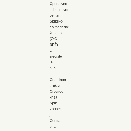
Operativno
informativni
centar
Splitsko-
dalmatinske
županije
(OIC
SDŽ),
a
sjedište
je
bilo
u
Gradskom
društvu
Crvenog
križa
Split.
Zadaća
je
Centra
bila