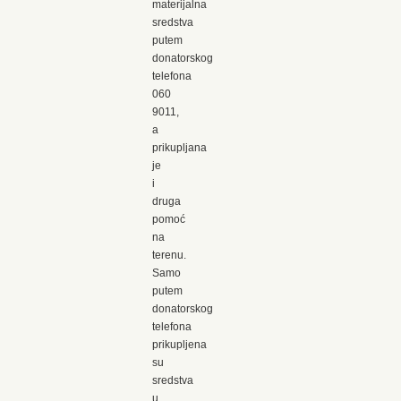
materijalna
sredstva
putem
donatorskog
telefona
060
9011,
a
prikupljana
je
i
druga
pomoć
na
terenu.
Samo
putem
donatorskog
telefona
prikupljena
su
sredstva
u