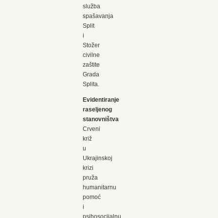
služba
spašavanja
Split
i
Stožer
civilne
zaštite
Grada
Splita.
Evidentiranje
raseljenog
stanovništva
Crveni
križ
u
Ukrajinskoj
krizi
pruža
humanitarnu
pomoć
i
psihosocijalnu