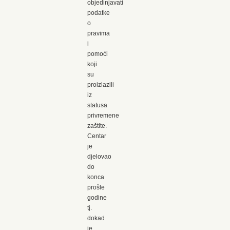
objedinjavati
podatke
o
pravima
i
pomoći
koji
su
proizlazili
iz
statusa
privremene
zaštite.
Centar
je
djelovao
do
konca
prošle
godine
tj.
dokad
je