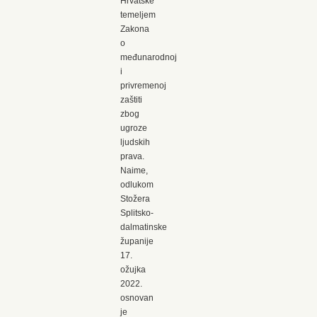
Hrvatske
temeljem
Zakona
o
međunarodnoj
i
privremenoj
zaštiti
zbog
ugroze
ljudskih
prava.
Naime,
odlukom
Stožera
Splitsko-
dalmatinske
županije
17.
ožujka
2022.
osnovan
je