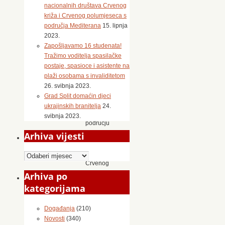
boravi
nacionalnih društava Crvenog
u
križa i Crvenog polumjeseca s
gradu
područja Mediterana
15. lipnja
Splitu
2023.
te
Zapošljavamo 16 studenata!
u
Tražimo voditelja spasilačke
općinama
postaje, spasioce i asistente na
Podstrana
plaži osobama s invaliditetom
i
26. svibnja 2023.
Šolta
Grad Split domaćin djeci
na
ukrajinskih branitelja
24.
čijem
svibnja 2023.
području
djeluje
Arhiva vijesti
Gradsko
društvo
Arhiva
Crvenog
vijesti
križa
Arhiva po
Split.
kategorijama
Od
početka
Događanja
(210)
ratne
Novosti
(340)
agresije