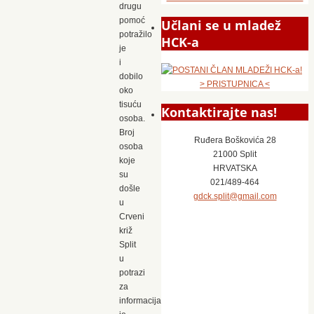
drugu
pomoć
Učlani se u mladež
potražilo
HCK-a
je
i
dobilo
> PRISTUPNICA <
oko
tisuću
Kontaktirajte nas!
osoba.
Broj
Ruđera Boškovića 28
osoba
21000 Split
koje
HRVATSKA
su
021/489-464
došle
gdck.split@gmail.com
u
Crveni
križ
Split
u
potrazi
za
informacijama