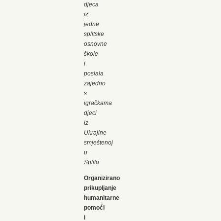
djeca
iz
jedne
splitske
osnovne
škole
i
poslala
zajedno
s
igračkama
djeci
iz
Ukrajine
smještenoj
u
Splitu
Organizirano
prikupljanje
humanitarne
pomoći
i