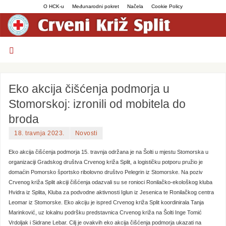
O HCK-u
Međunarodni pokret
Načela
Cookie Policy
Eko akcija čišćenja podmorja u
Stomorskoj: izronili od mobitela do
broda
18. travnja 2023.
Novosti
Eko akcija čišćenja podmorja 15. travnja održana je na Šolti u mjestu Stomorska u
organizaciji Gradskog društva Crvenog križa Split, a logističku potporu pružio je
domaćin Pomorsko športsko ribolovno društvo Pelegrin iz Stomorske. Na poziv
Crvenog križa Split akciji čišćenja odazvali su se ronioci Ronilačko-ekološkog kluba
Hvidra iz Splita, Kluba za podvodne aktivnosti Iglun iz Jesenica te Ronilačkog centra
Leomar iz Stomorske. Eko akciju je ispred Crvenog križa Split koordinirala Tanja
Marinković, uz lokalnu podršku predstavnica Crvenog križa na Šolti Inge Tomić
Vrdoljak i Sidrane Lebar. Cilj je ovakvih eko akcija čišćenja podmorja ukazati na