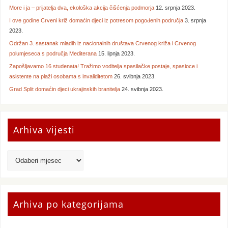
More i ja – prijatelja dva, ekološka akcija čišćenja podmorja
12. srpnja 2023.
I ove godine Crveni križ domaćin djeci iz potresom pogođenih područja
3. srpnja
2023.
Održan 3. sastanak mladih iz nacionalnih društava Crvenog križa i Crvenog
polumjeseca s područja Mediterana
15. lipnja 2023.
Zapošljavamo 16 studenata! Tražimo voditelja spasilačke postaje, spasioce i
asistente na plaži osobama s invaliditetom
26. svibnja 2023.
Grad Split domaćin djeci ukrajinskih branitelja
24. svibnja 2023.
Arhiva vijesti
Arhiva po kategorijama