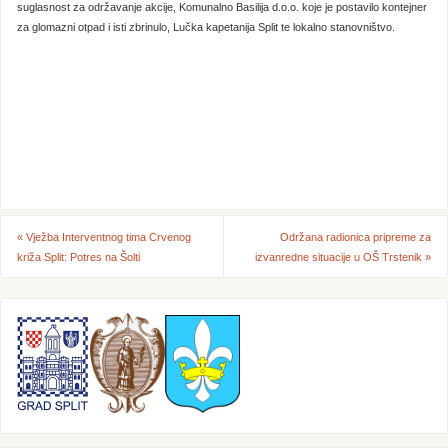
suglasnost za održavanje akcije, Komunalno Basilija d.o.o. koje je postavilo kontejner
za glomazni otpad i isti zbrinulo, Lučka kapetanija Split te lokalno stanovništvo.
«
Vježba Interventnog tima Crvenog
Održana radionica pripreme za
križa Split: Potres na Šolti
izvanredne situacije u OŠ Trstenik
»