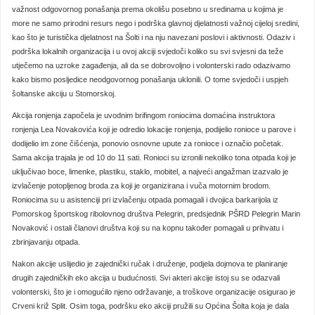
važnost odgovornog ponašanja prema okolišu posebno u sredinama u kojima je
more ne samo prirodni resurs nego i podrška glavnoj djelatnosti važnoj cijeloj sredini,
kao što je turistička djelatnost na Šolti i na nju navezani poslovi i aktivnosti. Odaziv i
podrška lokalnih organizacija i u ovoj akciji svjedoči koliko su svi svjesni da teže
utječemo na uzroke zagađenja, ali da se dobrovoljno i volonterski rado odazivamo
kako bismo posljedice neodgovornog ponašanja uklonili. O tome svjedoči i uspjeh
šoltanske akciju u Stomorskoj.
Akcija ronjenja započela je uvodnim brifingom roniocima domaćina instruktora
ronjenja Lea Novakovića koji je odredio lokacije ronjenja, podijelio ronioce u parove i
dodijelio im zone čišćenja, ponovio osnovne upute za ronioce i označio početak.
Sama akcija trajala je od 10 do 11 sati. Ronioci su izronili nekoliko tona otpada koji je
uključivao boce, limenke, plastiku, staklo, mobitel, a najveći angažman izazvalo je
izvlačenje potopljenog broda za koji je organizirana i vuča motornim brodom.
Roniocima su u asistenciji pri izvlačenju otpada pomagali i dvojica barkarijola iz
Pomorskog športskog ribolovnog društva Pelegrin, predsjednik PŠRD Pelegrin Marin
Novaković i ostali članovi društva koji su na kopnu također pomagali u prihvatu i
zbrinjavanju otpada.
Nakon akcije uslijedio je zajednički ručak i druženje, podjela dojmova te planiranje
drugih zajedničkih eko akcija u budućnosti. Svi akteri akcije istoj su se odazvali
volonterski, što je i omogućilo njeno održavanje, a troškove organizacije osigurao je
Crveni križ Split. Osim toga, podršku eko akciji pružili su Općina Šolta koja je dala