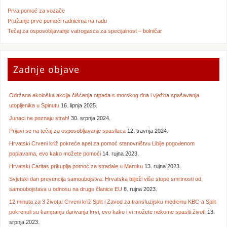
Prva pomoć za vozače
Pružanje prve pomoći radnicima na radu
Tečaj za osposobljavanje vatrogasca za specijalnost – bolničar
Zadnje objave
Održana ekološka akcija čišćenja otpada s morskog dna i vježba spašavanja
utopljenika u Spinutu
16. lipnja 2025.
Junaci ne poznaju strah!
30. srpnja 2024.
Prijavi se na tečaj za osposobljavanje spasilaca
12. travnja 2024.
Hrvatski Crveni križ pokreće apel za pomoć stanovništvu Libije pogođenom
poplavama, evo kako možete pomoći
14. rujna 2023.
Hrvatski Caritas prikuplja pomoć za stradale u Maroku
13. rujna 2023.
Svjetski dan prevencija samoubojstva: Hrvatska bilježi više stope smrtnosti od
samoubojstava u odnosu na druge članice EU
8. rujna 2023.
12 minuta za 3 života! Crveni križ Split i Zavod za transfuzijsku medicinu KBC-a Split
pokrenuli su kampanju darivanja krvi, evo kako i vi možete nekome spasiti život!
13.
srpnja 2023.