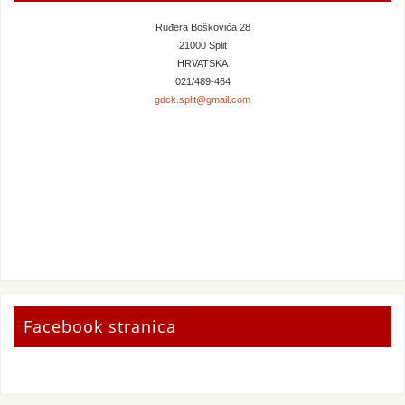
Ruđera Boškovića 28
21000 Split
HRVATSKA
021/489-464
gdck.split@gmail.com
Facebook stranica