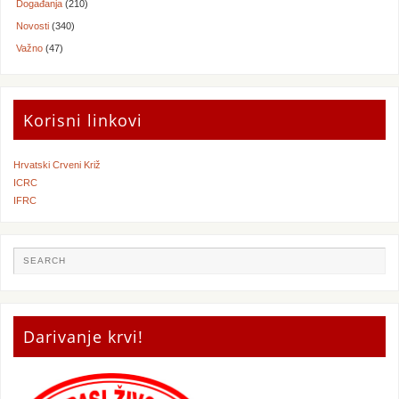
Događanja
(210)
Novosti
(340)
Važno
(47)
Korisni linkovi
Hrvatski Crveni Križ
ICRC
IFRC
Darivanje krvi!