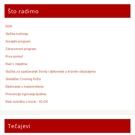
Što radimo
DDK
Služba traženja
Socijalni program
Zdravstveni program
Prva pomoć
Rad s mladima
Služba za spašavanje života i djelovanje u kriznim situacijama
Skladište Crvenog Križa
Djelovanje u katastrofama
Prevencija trgovanja ljudima
Klub ovisnika o kocki - KLOK
Tečajevi