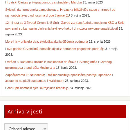
Hrvatski Caritas prikuplja pomoć za stradale u Maroku
13. rujna 2023.
Svjetski dan prevencija samoubojstva: Hrvatska bilježi više stope smrtnosti od
samoubojstava u odnosu na druge članice EU
8. rujna 2023.
12 minuta za 3 života! Crveni križ Split i Zavod za transfuzijsku medicinu KBC-a Split
pokrenuli su kampanju darivanja krvi, evo kako i vi možete nekome spasiti život!
13.
srpnja 2023.
More i ja – prijatelja dva, ekološka akcija čišćenja podmorja
12. srpnja 2023.
I ove godine Crveni križ domaćin djeci iz potresom pogođenih područja
3. srpnja
2023.
Održan 3. sastanak mladih iz nacionalnih društava Crvenog križa i Crvenog
polumjeseca s područja Mediterana
15. lipnja 2023.
Zapošljavamo 16 studenata! Tražimo voditelja spasilačke postaje, spasioce i
asistente na plaži osobama s invaliditetom
26. svibnja 2023.
Grad Split domaćin djeci ukrajinskih branitelja
24. svibnja 2023.
Arhiva vijesti