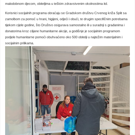
malodobnom djecom, obiteljima u teškim zdravstvenim okolnostima itd.
Korisnici socijalnih programa obraćaju se Gradskom društvu Crvenog križa Split sa
zamolbom za pomoć u hrani, higijeni, odjeći i obući, te drugim specifičnim potrebama
tijekom cijele godine, što Društvo osigurava samostalno ili u suradnji s građanima i
donatorima kroz ciljane humanitarne akcije, a godišnje je socijalnim programom
podjele humanitarne pomoći obuhvaćeno oko 500 obitelji u najtežim materijalnim i
socijalnim prilikama.