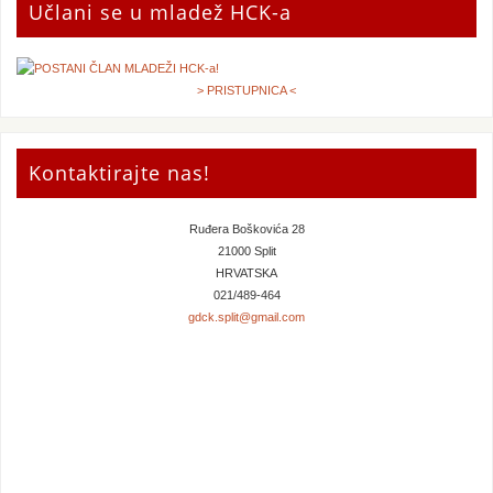
Učlani se u mladež HCK-a
> PRISTUPNICA <
Kontaktirajte nas!
Ruđera Boškovića 28
21000 Split
HRVATSKA
021/489-464
gdck.split@gmail.com