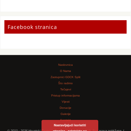
Facebook stranica
Naslovnica
O Nama
Zastupnici GDCK Split
Što radimo
Tečajevi
Pristup informacijama
Vijesti
Donacije
Galerije
Kontakt
Nastavljajući koristiti
stranice , pristajete na
© 2010 - 2026 Hrvatski Crveni križ - Gradsko društvo Split. Sva prava pridržana. I