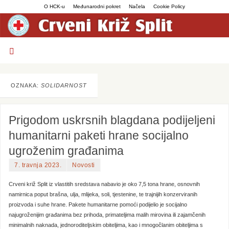
O HCK-u
Međunarodni pokret
Načela
Cookie Policy
OZNAKA:
SOLIDARNOST
Prigodom uskrsnih blagdana podijeljeni
humanitarni paketi hrane socijalno
ugroženim građanima
7. travnja 2023.
Novosti
Crveni križ Split iz vlastitih sredstava nabavio je oko 7,5 tona hrane, osnovnih
namirnica poput brašna, ulja, mlijeka, soli, tjestenine, te trajnijih konzerviranih
proizvoda i suhe hrane. Pakete humanitarne pomoći podijelio je socijalno
najugroženijim građanima bez prihoda, primateljima malih mirovina ili zajamčenih
minimalnih naknada, jednoroditeljskim obiteljima, kao i mnogočlanim obiteljima s