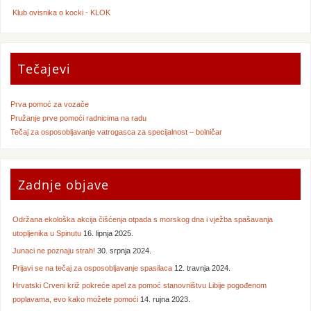
Klub ovisnika o kocki - KLOK
Tečajevi
Prva pomoć za vozače
Pružanje prve pomoći radnicima na radu
Tečaj za osposobljavanje vatrogasca za specijalnost – bolničar
Zadnje objave
Održana ekološka akcija čišćenja otpada s morskog dna i vježba spašavanja
utopljenika u Spinutu
16. lipnja 2025.
Junaci ne poznaju strah!
30. srpnja 2024.
Prijavi se na tečaj za osposobljavanje spasilaca
12. travnja 2024.
Hrvatski Crveni križ pokreće apel za pomoć stanovništvu Libije pogođenom
poplavama, evo kako možete pomoći
14. rujna 2023.