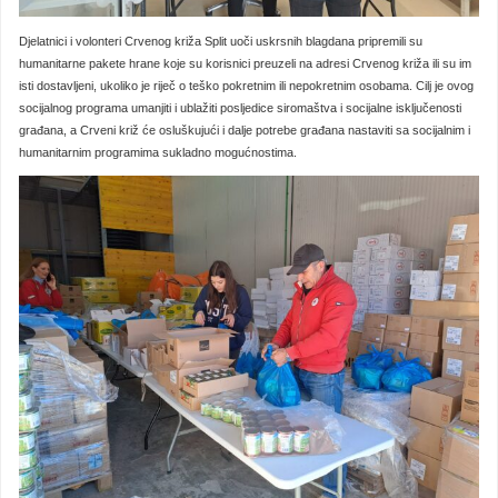
Djelatnici i volonteri Crvenog križa Split uoči uskrsnih blagdana pripremili su
humanitarne pakete hrane koje su korisnici preuzeli na adresi Crvenog križa ili su im
isti dostavljeni, ukoliko je riječ o teško pokretnim ili nepokretnim osobama. Cilj je ovog
socijalnog programa umanjiti i ublažiti posljedice siromaštva i socijalne isključenosti
građana, a Crveni križ će osluškujući i dalje potrebe građana nastaviti sa socijalnim i
humanitarnim programima sukladno mogućnostima.