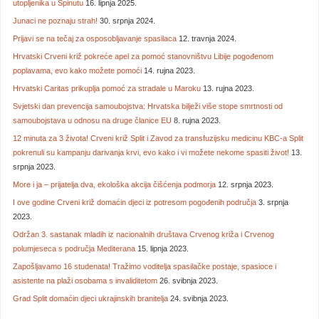
utopljenika u Spinutu
16. lipnja 2025.
Junaci ne poznaju strah!
30. srpnja 2024.
Prijavi se na tečaj za osposobljavanje spasilaca
12. travnja 2024.
Hrvatski Crveni križ pokreće apel za pomoć stanovništvu Libije pogođenom
poplavama, evo kako možete pomoći
14. rujna 2023.
Hrvatski Caritas prikuplja pomoć za stradale u Maroku
13. rujna 2023.
Svjetski dan prevencija samoubojstva: Hrvatska bilježi više stope smrtnosti od
samoubojstava u odnosu na druge članice EU
8. rujna 2023.
12 minuta za 3 života! Crveni križ Split i Zavod za transfuzijsku medicinu KBC-a Split
pokrenuli su kampanju darivanja krvi, evo kako i vi možete nekome spasiti život!
13.
srpnja 2023.
More i ja – prijatelja dva, ekološka akcija čišćenja podmorja
12. srpnja 2023.
I ove godine Crveni križ domaćin djeci iz potresom pogođenih područja
3. srpnja
2023.
Održan 3. sastanak mladih iz nacionalnih društava Crvenog križa i Crvenog
polumjeseca s područja Mediterana
15. lipnja 2023.
Zapošljavamo 16 studenata! Tražimo voditelja spasilačke postaje, spasioce i
asistente na plaži osobama s invaliditetom
26. svibnja 2023.
Grad Split domaćin djeci ukrajinskih branitelja
24. svibnja 2023.