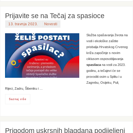
Prijavite se na Tečaj za spasioce
13. travnja 2023.
Novosti
Služba spašavanja života na
vodi i ekološke zaštite
priobalja Hrvatskog Crvenog
križa započinje s novim
ciklusom osposobljavanja
spasilaca
na vodi za 2023.
godinu, a tečajevi će se
provoditi osim u Splitu i u
Zagrebu, Osijeku, Puli,
Rijeci, Zadru, Šibeniku i …
Saznaj više
Prigodom uskrsnih blagdana podijeljeni