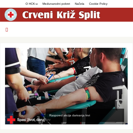
O HCK-u
Međunarodni pokret
Načela
Cookie Policy
Raspored akcija darivanja krvi