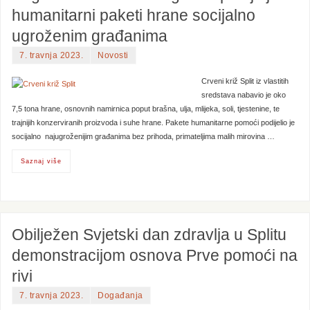
humanitarni paketi hrane socijalno
ugroženim građanima
7. travnja 2023.
Novosti
Crveni križ Split iz vlastitih
sredstava nabavio je oko
7,5 tona hrane, osnovnih namirnica poput brašna, ulja, mlijeka, soli, tjestenine, te
trajnijih konzerviranih proizvoda i suhe hrane. Pakete humanitarne pomoći podijelio je
socijalno najugroženijim građanima bez prihoda, primateljima malih mirovina …
Saznaj više
Obilježen Svjetski dan zdravlja u Splitu
demonstracijom osnova Prve pomoći na
rivi
7. travnja 2023.
Događanja