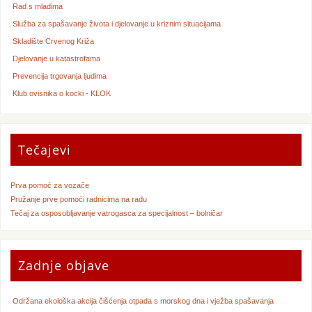
Rad s mladima
Služba za spašavanje života i djelovanje u kriznim situacijama
Skladište Crvenog Križa
Djelovanje u katastrofama
Prevencija trgovanja ljudima
Klub ovisnika o kocki - KLOK
Tečajevi
Prva pomoć za vozače
Pružanje prve pomoći radnicima na radu
Tečaj za osposobljavanje vatrogasca za specijalnost – bolničar
Zadnje objave
Održana ekološka akcija čišćenja otpada s morskog dna i vježba spašavanja