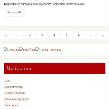
Natjecanje se održalo u dvije kategorije: Podmladak (osnovne škole) …
Saznaj više
«
‹
4
5
6
7
8
›
»
Što radimo
DDK
Služba traženja
Socijalni program
Zdravstveni program
Prva pomoć