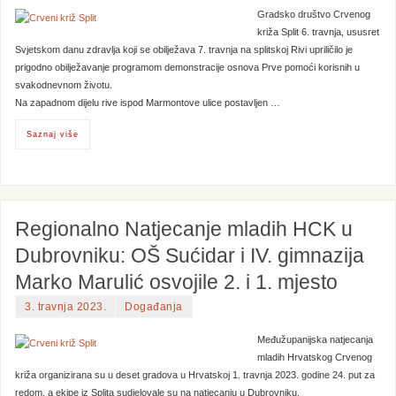
Gradsko društvo Crvenog
križa Split 6. travnja, ususret
Svjetskom danu zdravlja koji se obilježava 7. travnja na splitskoj Rivi upriličilo je
prigodno obilježavanje programom demonstracije osnova Prve pomoći korisnih u
svakodnevnom životu.
Na zapadnom dijelu rive ispod Marmontove ulice postavljen …
Saznaj više
Regionalno Natjecanje mladih HCK u
Dubrovniku: OŠ Sućidar i IV. gimnazija
Marko Marulić osvojile 2. i 1. mjesto
3. travnja 2023.
Događanja
Međužupanijska natjecanja
mladih Hrvatskog Crvenog
križa organizirana su u deset gradova u Hrvatskoj 1. travnja 2023. godine 24. put za
redom, a ekipe iz Splita sudjelovale su na natjecanju u Dubrovniku.