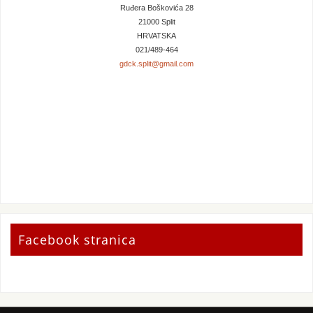
Ruđera Boškovića 28
21000 Split
HRVATSKA
021/489-464
gdck.split@gmail.com
Facebook stranica