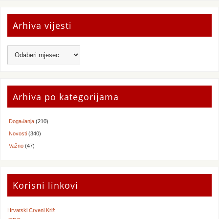
Arhiva vijesti
Arhiva po kategorijama
Događanja
(210)
Novosti
(340)
Važno
(47)
Korisni linkovi
Hrvatski Crveni Križ