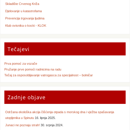
Skladište Crvenog Križa
Djelovanje u katastrofama
Prevencija trgovanja ljudima
Klub ovisnika o kocki - KLOK
Tečajevi
Prva pomoć za vozače
Pružanje prve pomoći radnicima na radu
Tečaj za osposobljavanje vatrogasca za specijalnost – bolničar
Zadnje objave
Održana ekološka akcija čišćenja otpada s morskog dna i vježba spašavanja
utopljenika u Spinutu
16. lipnja 2025.
Junaci ne poznaju strah!
30. srpnja 2024.