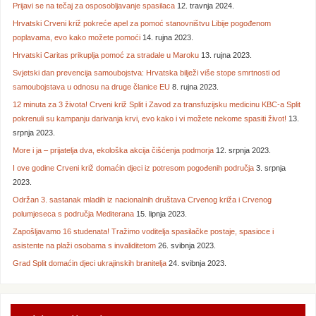
Prijavi se na tečaj za osposobljavanje spasilaca
12. travnja 2024.
Hrvatski Crveni križ pokreće apel za pomoć stanovništvu Libije pogođenom
poplavama, evo kako možete pomoći
14. rujna 2023.
Hrvatski Caritas prikuplja pomoć za stradale u Maroku
13. rujna 2023.
Svjetski dan prevencija samoubojstva: Hrvatska bilježi više stope smrtnosti od
samoubojstava u odnosu na druge članice EU
8. rujna 2023.
12 minuta za 3 života! Crveni križ Split i Zavod za transfuzijsku medicinu KBC-a Split
pokrenuli su kampanju darivanja krvi, evo kako i vi možete nekome spasiti život!
13.
srpnja 2023.
More i ja – prijatelja dva, ekološka akcija čišćenja podmorja
12. srpnja 2023.
I ove godine Crveni križ domaćin djeci iz potresom pogođenih područja
3. srpnja
2023.
Održan 3. sastanak mladih iz nacionalnih društava Crvenog križa i Crvenog
polumjeseca s područja Mediterana
15. lipnja 2023.
Zapošljavamo 16 studenata! Tražimo voditelja spasilačke postaje, spasioce i
asistente na plaži osobama s invaliditetom
26. svibnja 2023.
Grad Split domaćin djeci ukrajinskih branitelja
24. svibnja 2023.