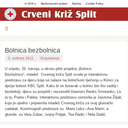
O HCK-u
Međunarodni pokret
Načela
Cookie Policy
Bolnica bezbolnica
3. svibnja 2011.
Događanja
U srijedu, 20. travnja, u okviru pilot projekta „Bolnice
Bezbolnice“, mladež Crvenog križa Split
izvela je interaktivnu
predstavu za djecu koja se nalaze na bolničkom liječenju u Klinici za
dječje bolesti KBC Split.
Kako bi im boravak u bolnici bio što vedriji i
bezbolniji, djecu
su posjetili i razveselili klaunovi Ranko Smotanko, La
la la, Poeta i Paleta. Interaktivnu predstavu osmislila je Jasmina Žiljak,
koja je ujedno i pripremila mladež Crvenog križa za ovaj
glumački
zadatak. Kostimografi predstave
su Mario Leko i Ana Marin, a
glumile
su Vera Zubac, Ivana Poljak, Tea Radić i Nela Dadić.