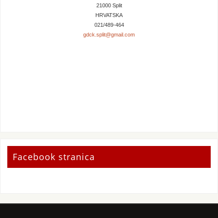
21000 Split
HRVATSKA
021/489-464
gdck.split@gmail.com
Facebook stranica