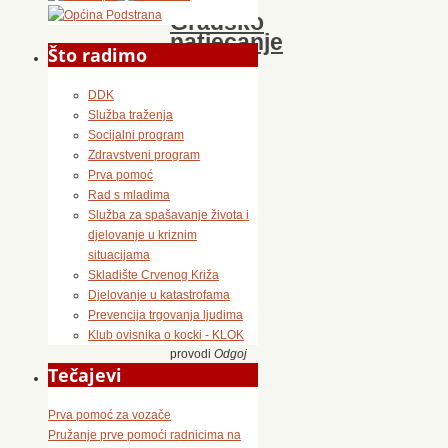
XV
Gradsko
natjecanje
Što radimo
Mladeži
HCK
DDK
Služba traženja
Socijalni program
8.
Zdravstveni program
ožujka
Prva pomoć
2011.
Rad s mladima
12.
Služba za spašavanje života i
studenoga
djelovanje u kriznim
2015.
situacijama
Događanja
Skladište Crvenog Križa
Hrvatski
Djelovanje u katastrofama
Crveni
Prevencija trgovanja ljudima
križ
Klub ovisnika o kocki - KLOK
provodi
Odgoj
Tečajevi
za
humanost
sa
ciljem
Prva pomoć za vozače
odgoja
Pružanje prve pomoći radnicima na