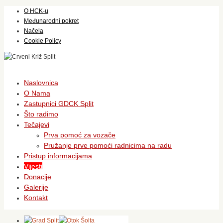
O HCK-u
Međunarodni pokret
Načela
Cookie Policy
Skip
Naslovnica
to
O Nama
content
Zastupnici GDCK Split
Što radimo
Tečajevi
Prva pomoć za vozače
Pružanje prve pomoći radnicima na radu
Pristup informacijama
Vijesti
Donacije
Galerije
Kontakt