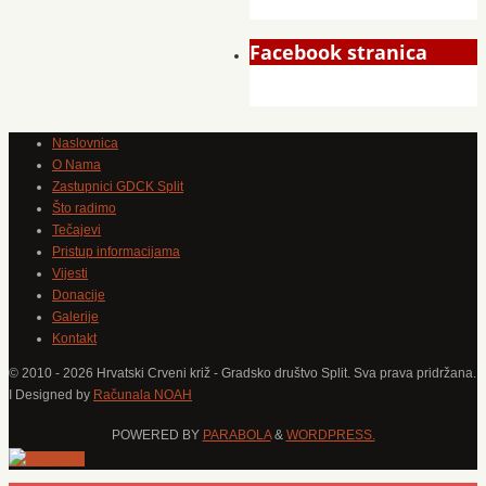
Facebook stranica
Naslovnica
O Nama
Zastupnici GDCK Split
Što radimo
Tečajevi
Pristup informacijama
Vijesti
Donacije
Galerije
Kontakt
© 2010 - 2026 Hrvatski Crveni križ - Gradsko društvo Split. Sva prava pridržana.
I Designed by
Računala NOAH
POWERED BY
PARABOLA
&
WORDPRESS.