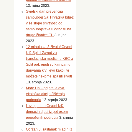
u
13. rujna 2023.
suradnji
Svjetski dan prevencija
sa
samoubojstva: Hrvatska bilježi
odgojno-
više stope smrtnosti od
obrazovnim
samoubojstava u odnosu na
ustanovama
druge članice EU
8. rujna
u
2023.
Splitu, Podstrani
12 minuta za 3 života! Crveni
…
križ Split i Zavod za
Saznaj
transfuzijsku medicinu KBC-a
više
Split pokrenuli su kampanju
darivanja krvi, evo kako i vi
«
‹
88
89
90
možete nekome spasiti život!
13. srpnja 2023.
More i ja – prijatelja dva,
ekološka akcija čišćenja
podmorja
12. srpnja 2023.
I ove godine Crveni križ
domaćin djeci iz potresom
pogođenih područja
3. srpnja
2023.
Održan 3. sastanak mladih iz