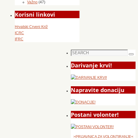
Važno
(47)
Korisni linkovi
Hrvatski Crveni Križ
ICRC
IFRC
Search
Sea
for:
Darivanje krvi!
Napravite donaciju
Postani volonter!
>PRIJAVNICA ZA VOLONTIRANJE<