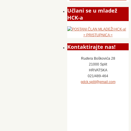
Učlani se u mladež
HCK-a
> PRISTUPNICA <
Kontaktirajte nas!
Ruđera Boškovića 28
21000 Split
HRVATSKA
021/489-464
gdck.split@gmail.com