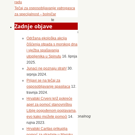
mladih
radu
u
Tečaj za osposobljavanje vatrogasca
zajednici
za specijalnost – bolničar
te
Zadnje objave
razvoja
drugih pozitivnih
osjećaja
Održana ekološka akcija
koji
čišćenja otpada s morskog dna
utječu
i vježba spašavanja
na
utopljenika u Spinutu
16. lipnja
razvoj
2025.
mlade
Junaci ne poznaju strah!
30.
osobe
srpnja 2024.
i
Prijavi se na tečaj za
zajednice
osposobljavanje spasilaca
12.
u
travnja 2024.
cjelini.
Hrvatski Crveni križ pokreće
Program
apel za pomoć stanovništvu
je
Libije pogođenom poplavama,
sastavnica
Nacionalnog
evo kako možete pomoći
14.
programa
,
rujna 2023.
a
Hrvatski Caritas prikuplja
provodimo ga
pomoć za stradale u Maroku