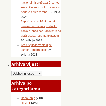
nacionalnih društava Crvenog
križa i Crvenog polumjeseca s
područja Mediterana
15. lipnja
2023.
Zapošljavamo 16 studenata!
Tražimo voditelja spasilačke
postaje, spasioce i asistente na
plaži osobama s invaliditetom
26. svibnja 2023.
Grad Split domaćin djeci
ukrajinskih branitelja
24.
svibnja 2023.
Arhiva vijesti
Arhiva
vijesti
Arhiva po
kategorijama
Događanja
(210)
Novosti
(340)