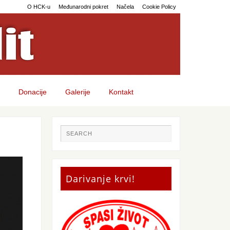
O HCK-u
Međunarodni pokret
Načela
Cookie Policy
Donacije
Galerije
Kontakt
Darivanje krvi!