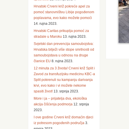
Hrvatski Crveni križ pokreće apel za
pomoć stanovništvu Libije pogođenom
poplavama, evo kako možete pomoći
14. rujna 2023.
Hrvatski Caritas prikuplja pomoć za
stradale u Maroku
13. rujna 2023.
Svjetski dan prevencija samoubojstva:
Hrvatska bilježi više stope smrtnosti od
samoubojstava u odnosu na druge
članice EU
8. rujna 2023.
12 minuta za 3 života! Crveni križ Split i
Zavod za transfuzijsku medicinu KBC-a
Split pokrenuli su kampanju darivanja
krvi, evo kako i vi možete nekome
spasiti život!
13. srpnja 2023.
More i ja – prijatelja dva, ekološka
akcija čišćenja podmorja
12. srpnja
2023.
I ove godine Crveni križ domaćin djeci
iz potresom pogođenih područja
3.
srpnja 2023.