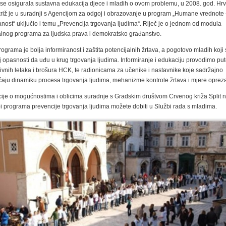
 se osigurala sustavna edukacija djece i mladih o ovom problemu, u 2008. god. Hrv
križ je u suradnji s Agencijom za odgoj i obrazovanje u program „Humane vrednote
ost“ uključio i temu „Prevencija trgovanja ljudima“. Riječ je o jednom od modula
lnog programa za ljudska prava i demokratsko građanstvo.
ograma je bolja informiranost i zaštita potencijalnih žrtava, a pogotovo mladih koji 
j opasnosti da uđu u krug trgovanja ljudima. Informiranje i edukaciju provodimo pu
ivnih letaka i brošura HCK, te radionicama za učenike i nastavnike koje sadržajno
aju dinamiku procesa trgovanja ljudima, mehanizme kontrole žrtava i mjere oprez
cije o mogućnostima i oblicima suradnje s Gradskim društvom Crvenog križa Split 
i programa prevencije trgovanja ljudima možete dobiti u Službi rada s mladima.