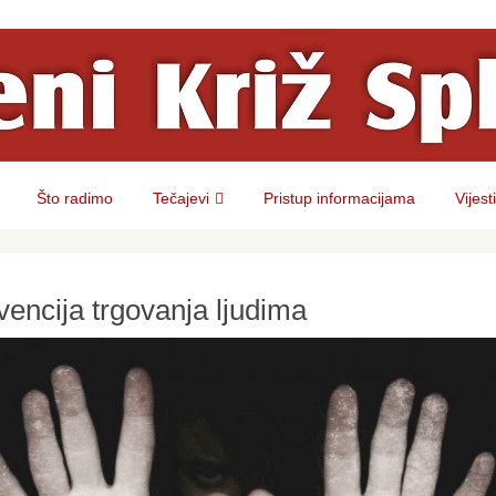
Što radimo
Tečajevi
Pristup informacijama
Vijesti
vencija trgovanja ljudima