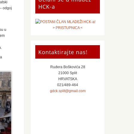
atski
HCK-a
 – odgoj
> PRISTUPNICA <
su u
tem
a.
Kontaktirajte nas!
na
Ruđera Boškovića 28
21000 Split
HRVATSKA
021/489-464
gdck.split@gmail.com