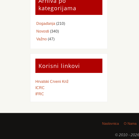
Arhiva po
kategorijama
Događanja
(210)
Novosti
(340)
Važno
(47)
Korisni linkovi
Hrvatski Crveni Križ
ICRC
IFRC
Naslovnica
O Nama
© 2010 - 2026 