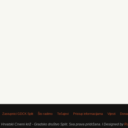
Zastupnici GDCK Split
Što radimo
Tečajevi
Pristup informacijama
Vijesti
Donac
Hrvatski Crveni križ - Gradsko društvo Split. Sva prava pridržana. I Designed by
R