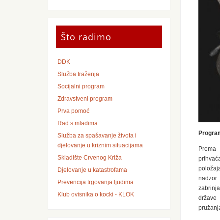
Što radimo
DDK
Služba traženja
Socijalni program
Zdravstveni program
Prva pomoć
Rad s mladima
Program
Služba za spašavanje života i
djelovanje u kriznim situacijama
Prema d
Skladište Crvenog Križa
prihvać
položaj
Djelovanje u katastrofama
nadzor
Prevencija trgovanja ljudima
zabrinj
Klub ovisnika o kocki - KLOK
države 
pružanja