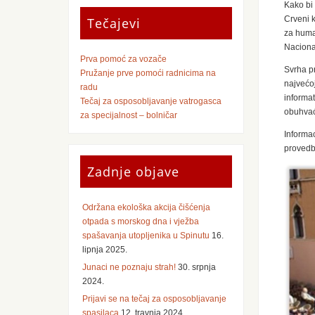
Kako bi
Crveni 
Tečajevi
za human
Naciona
Prva pomoć za vozače
Svrha pr
Pružanje prve pomoći radnicima na
najvećo
radu
informat
Tečaj za osposobljavanje vatrogasca
obuhvać
za specijalnost – bolničar
Informa
provedb
Zadnje objave
Održana ekološka akcija čišćenja
otpada s morskog dna i vježba
spašavanja utopljenika u Spinutu
16.
lipnja 2025.
Junaci ne poznaju strah!
30. srpnja
2024.
Prijavi se na tečaj za osposobljavanje
spasilaca
12. travnja 2024.