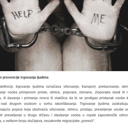
 prevencije trgovanja ljudima
efiniciji, trgovanje ljudima označava vrbovanje, transport, prebacivanje, skriv
anje osoba primjenom prisile, otmice, prijevare, obmane, zloporabe vlasti ili ra
a, ili davanja i primanja novca ili olakšica da bi se postigao pristanak osobe 
 nad drugom osobom u svrhu iskorištavanja. Trgovanje ljudima zastrašuju
avajuća pojava koja obuhvaća vrbovanje, otmicu, prodaju, preseljenje unutar p
ili preseljenje u drugu državu i stavljanje osoba u ropski zaposlenički odn
, u velikom broju slučajeva, nezakonite migracijske „pomoći“.