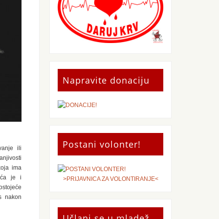
Napravite donaciju
Postani volonter!
anje ili
njivosti
koja ima
ća je i
>PRIJAVNICA ZA VOLONTIRANJE<
ostojeće
os nakon
Učlani se u mladež